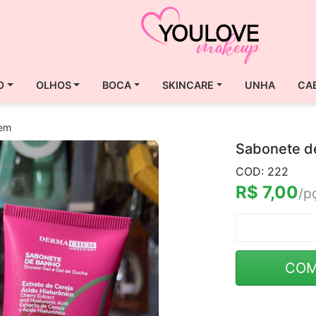
O
OLHOS
BOCA
SKINCARE
UNHA
CA
hem
Sabonete d
COD: 222
R$ 7,00
/p
COM