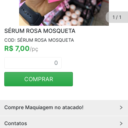
1
/
1
SÉRUM ROSA MOSQUETA
COD: SÉRUM ROSA MOSQUETA
R$ 7,00
/pç
COMPRAR
Compre Maquiagem no atacado!
Encontre aqui maquiagens para revenda no
atacado
Contatos
com os melhores preços. Acesse a loja da
Youlove