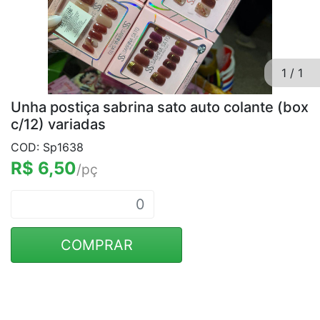
1
/
1
Unha postiça sabrina sato auto colante (box
c/12) variadas
COD: Sp1638
R$ 6,50
/pç
COMPRAR