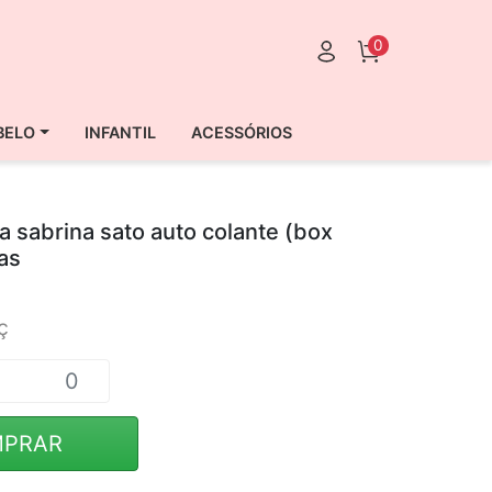
0
BELO
INFANTIL
ACESSÓRIOS
a sabrina sato auto colante (box
as
ç
PRAR