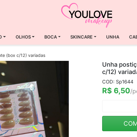
O
OLHOS
BOCA
SKINCARE
UNHA
CA
nte (box c/12) variadas
Unha postiç
c/12) variad
COD: Sp1644
R$ 6,50
/p
COM