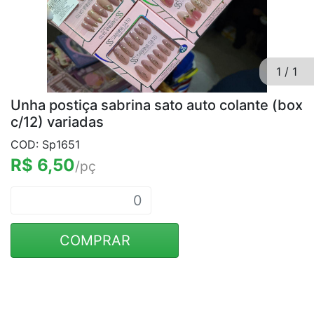
1
/
1
Unha postiça sabrina sato auto colante (box
c/12) variadas
COD: Sp1651
R$ 6,50
/pç
COMPRAR